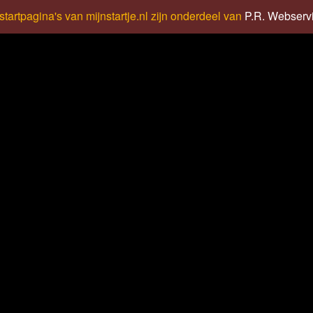
startpagina's van mijnstartje.nl zijn onderdeel van
P.R. Webserv