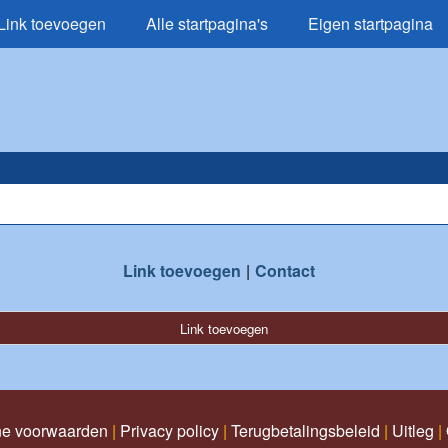
Link toevoegen
Alle startpagina's
Eigen startpagina
Link toevoegen
Contact
Link toevoegen
e voorwaarden
|
Privacy policy
|
Terugbetalingsbeleid
|
Uitleg
|