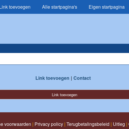
Link toevoegen
Alle startpagina's
Eigen startpagina
Link toevoegen
Contact
Link toevoegen
e voorwaarden
|
Privacy policy
|
Terugbetalingsbeleid
|
Uitleg
|