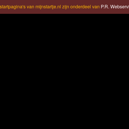
startpagina's van mijnstartje.nl zijn onderdeel van
P.R. Webserv